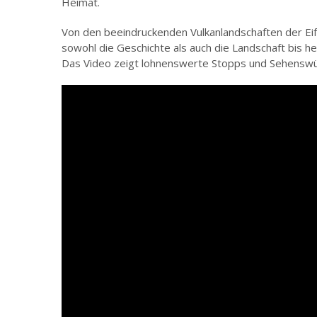
Heimat.
Von den beeindruckenden Vulkanlandschaften der Eif
sowohl die Geschichte als auch die Landschaft bis he
Das Video zeigt lohnenswerte Stopps und Sehenswür