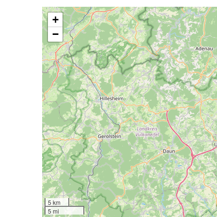
+
−
5 km
5 mi