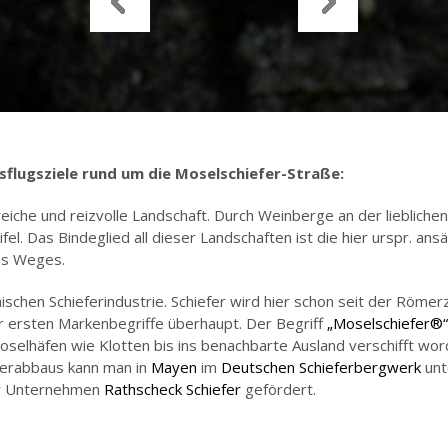
usflugsziele rund um die Moselschiefer-Straße:
reiche und reizvolle Landschaft. Durch Weinberge an der liebliche
el. Das Bindeglied all dieser Landschaften ist die hier urspr. an
des Weges.
äischen Schieferindustrie. Schiefer wird hier schon seit der Röme
r ersten Markenbegriffe überhaupt. Der Begriff
„Moselschiefer®“
 Moselhäfen wie Klotten bis ins benachbarte Ausland verschifft wo
ferabbaus kann man in
Mayen
im
Deutschen Schieferbergwerk
unt
er Unternehmen
Rathscheck Schiefer
gefördert.