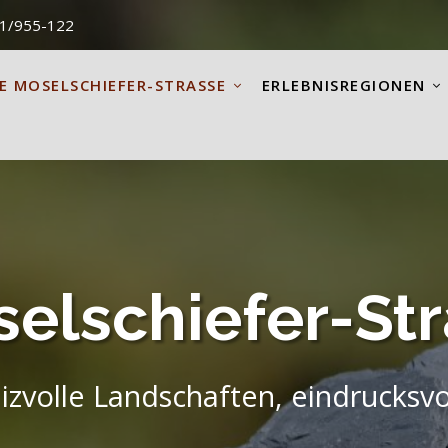
51/955-122
E MOSELSCHIEFER-STRASSE
ERLEBNISREGIONEN
elschiefer-St
eizvolle Landschaften, eindrucksv