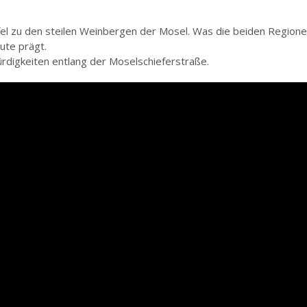
el zu den steilen Weinbergen der Mosel. Was die beiden Regionen 
ute prägt.
digkeiten entlang der Moselschieferstraße.