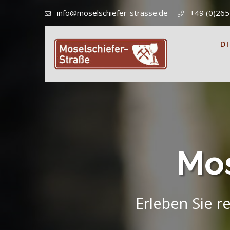
info@moselschiefer-strasse.de
+49 (0)26
DI
Mos
Erleben Sie r