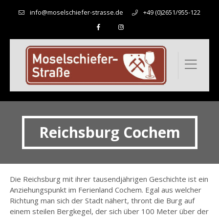
info@moselschiefer-strasse.de
+49 (0)2651/955-122
Reichsburg Cochem
Die Reichsburg mit ihrer tausendjährigen Geschichte ist ein
Anziehungspunkt im Ferienland Cochem. Egal aus welcher
Richtung man sich der Stadt nähert, thront die Burg auf
einem steilen Bergkegel, der sich über 100 Meter über der