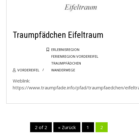
WEITERE
Traumpfädchen Eifeltraum
ERLEBNISREGION
FERIENREGION VORDEREIFEL
TRAUMPFÄDCHEN
VORDEREIFEL
WANDERWEGE
Weblink:
https://www.traumpfade.info/pfad/traumpfaedchen/eifelt
2 of 2
« Zurück
1
2