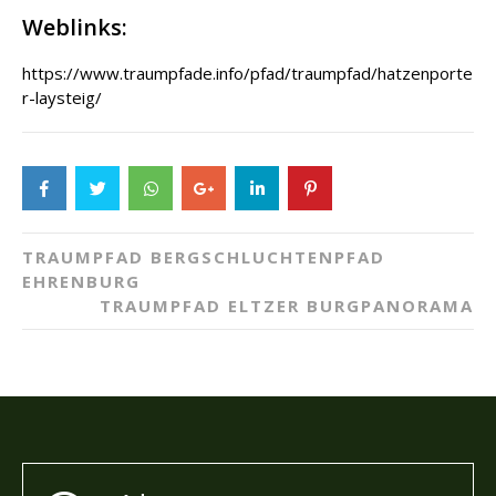
Weblinks:
https://www.traumpfade.info/pfad/traumpfad/hatzenporte
r-laysteig/
Post
TRAUMPFAD BERGSCHLUCHTENPFAD
navigation
EHRENBURG
TRAUMPFAD ELTZER BURGPANORAMA